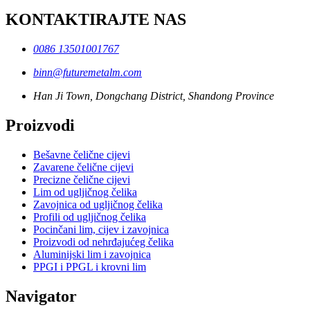
KONTAKTIRAJTE NAS
0086 13501001767
binn@futuremetalm.com
Han Ji Town, Dongchang District, Shandong Province
Proizvodi
Bešavne čelične cijevi
Zavarene čelične cijevi
Precizne čelične cijevi
Lim od ugljičnog čelika
Zavojnica od ugljičnog čelika
Profili od ugljičnog čelika
Pocinčani lim, cijev i zavojnica
Proizvodi od nehrđajućeg čelika
Aluminijski lim i zavojnica
PPGI i PPGL i krovni lim
Navigator