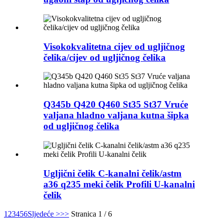
Visokokvalitetna cijev od ugljičnog
čelika/cijev od ugljičnog čelika
Q345b Q420 Q460 St35 St37 Vruće
valjana hladno valjana kutna šipka
od ugljičnog čelika
Ugljični čelik C-kanalni čelik/astm
a36 q235 meki čelik Profili U-kanalni
čelik
1
2
3
4
5
6
Sljedeće >
>>
Stranica 1 / 6