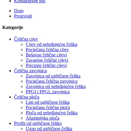
Kontaktirajte nas
Dom
Proizvodi
Kategorije
Čelična cijev
Cijev od nehrđajućeg čelika
Pocinčana čelična cijev
Bešavne čelične cijevi
Zavarene čelične cijevi
Precizne čelične cijevi
Čelična zavojnica
Zavojnica od ugljičnog čelika
Pocinčana čelična zavojnica
Zavojnica od nehrđajućeg čelika
PPGI i PPGL zavojnica
Čelična ploča
Lim od ugljičnog čelika
Pocinčana čelična ploča
Ploča od nehrđajućeg čelika
Aluminijska ploča
Profili od ugljičnog čelika
Ugao od ugljičnog čelika