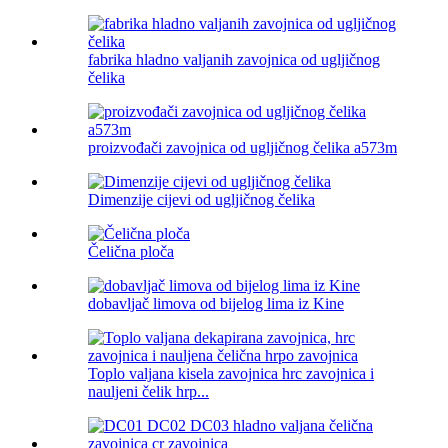
fabrika hladno valjanih zavojnica od ugljičnog
čelika
proizvođači zavojnica od ugljičnog čelika a573m
Dimenzije cijevi od ugljičnog čelika
Čelična ploča
dobavljač limova od bijelog lima iz Kine
Toplo valjana kisela zavojnica hrc zavojnica i
nauljeni čelik hrp...