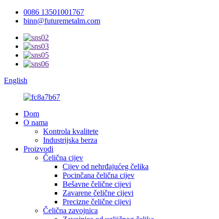
0086 13501001767
binn@futuremetalm.com
English
Dom
O nama
Kontrola kvalitete
Industrijska berza
Proizvodi
Čelična cijev
Cijev od nehrđajućeg čelika
Pocinčana čelična cijev
Bešavne čelične cijevi
Zavarene čelične cijevi
Precizne čelične cijevi
Čelična zavojnica