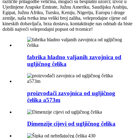
različite prilagodbe veličina, mogući su besplatni uzorci; izvoz u
Ujedinjene Arapske Emirate, Južnu Ameriku, Saudijsku Arabiju,
Egipat, Južnu Afriku, Tursku, Keniju, Nigeriju, Europu i druge
zemlje, naša tvrtka ima veliki broj zaliha, veleprodajne cijene od
kineskih dobavljača, brza dostava, kontaktirajte nas odmah da biste
dobili najveći veleprodajni popust od tvornice!
fabrika hladno valjanih zavojnica od
ugljičnog čelika
proizvođači zavojnica od ugljičnog
čelika a573m
Dimenzije cijevi od ugljičnog čelika