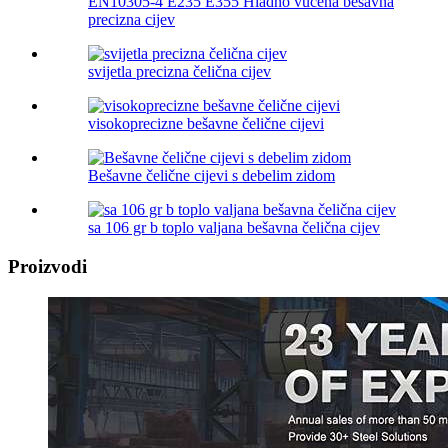
EN10305-4 E235 E355 Hladno vučena bešavna
precizna cijev
svijetla precizna čelična cijev
visokoprecizne bešavne čelične cijevi
Bešavne čelične cijevi s debelim zidom
sa 106 gr b toplo valjana bešavna čelična cijev
Proizvodi