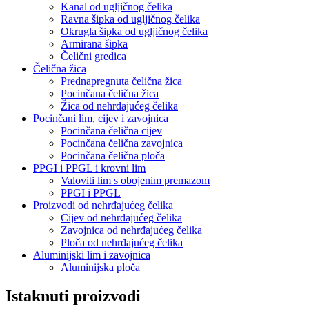
Kanal od ugljičnog čelika
Ravna šipka od ugljičnog čelika
Okrugla šipka od ugljičnog čelika
Armirana šipka
Čelični gredica
Čelična žica
Prednapregnuta čelična žica
Pocinčana čelična žica
Žica od nehrđajućeg čelika
Pocinčani lim, cijev i zavojnica
Pocinčana čelična cijev
Pocinčana čelična zavojnica
Pocinčana čelična ploča
PPGI i PPGL i krovni lim
Valoviti lim s obojenim premazom
PPGI i PPGL
Proizvodi od nehrđajućeg čelika
Cijev od nehrđajućeg čelika
Zavojnica od nehrđajućeg čelika
Ploča od nehrđajućeg čelika
Aluminijski lim i zavojnica
Aluminijska ploča
Istaknuti proizvodi