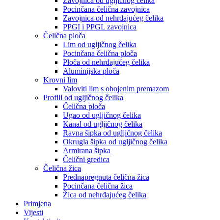
Zavojnica od ugljičnog čelika
Pocinčana čelična zavojnica
Zavojnica od nehrđajućeg čelika
PPGI i PPGL zavojnica
Čelična ploča
Lim od ugljičnog čelika
Pocinčana čelična ploča
Ploča od nehrđajućeg čelika
Aluminijska ploča
Krovni lim
Valoviti lim s obojenim premazom
Profili od ugljičnog čelika
Čelična ploča
Ugao od ugljičnog čelika
Kanal od ugljičnog čelika
Ravna šipka od ugljičnog čelika
Okrugla šipka od ugljičnog čelika
Armirana šipka
Čelični gredica
Čelična žica
Prednapregnuta čelična žica
Pocinčana čelična žica
Žica od nehrđajućeg čelika
Primjena
Vijesti