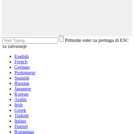
Pritisnite enter za pretragu ili ESC
za zatvaranje
English
French
German
Portuguese
Spanish
Russian
Japanese
Korean
Arabic
Irish
Greek
Turkish
Italian
Danish
Romanian