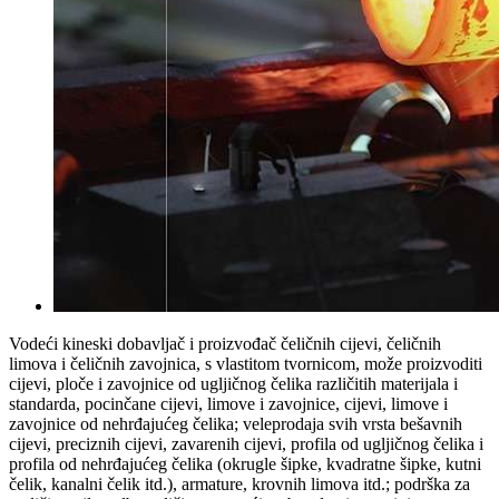
Vodeći kineski dobavljač i proizvođač čeličnih cijevi, čeličnih
limova i čeličnih zavojnica, s vlastitom tvornicom, može proizvoditi
cijevi, ploče i zavojnice od ugljičnog čelika različitih materijala i
standarda, pocinčane cijevi, limove i zavojnice, cijevi, limove i
zavojnice od nehrđajućeg čelika; veleprodaja svih vrsta bešavnih
cijevi, preciznih cijevi, zavarenih cijevi, profila od ugljičnog čelika i
profila od nehrđajućeg čelika (okrugle šipke, kvadratne šipke, kutni
čelik, kanalni čelik itd.), armature, krovnih limova itd.; podrška za