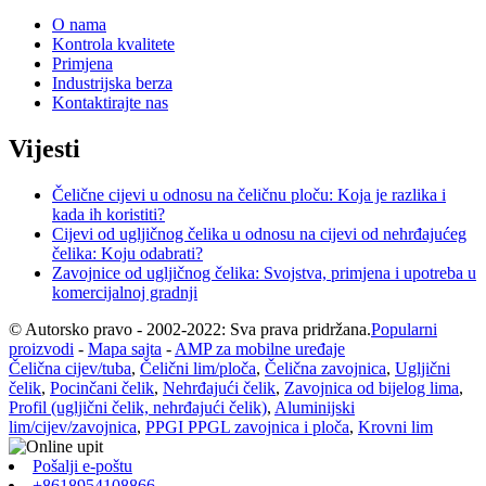
O nama
Kontrola kvalitete
Primjena
Industrijska berza
Kontaktirajte nas
Vijesti
Čelične cijevi u odnosu na čeličnu ploču: Koja je razlika i
kada ih koristiti?
Cijevi od ugljičnog čelika u odnosu na cijevi od nehrđajućeg
čelika: Koju odabrati?
Zavojnice od ugljičnog čelika: Svojstva, primjena i upotreba u
komercijalnoj gradnji
© Autorsko pravo - 2002-2022: Sva prava pridržana.
Popularni
proizvodi
-
Mapa sajta
-
AMP za mobilne uređaje
Čelična cijev/tuba
,
Čelični lim/ploča
,
Čelična zavojnica
,
Ugljični
čelik
,
Pocinčani čelik
,
Nehrđajući čelik
,
Zavojnica od bijelog lima
,
Profil (ugljični čelik, nehrđajući čelik)
,
Aluminijski
lim/cijev/zavojnica
,
PPGI PPGL zavojnica i ploča
,
Krovni lim
Pošalji e-poštu
+8618954108866